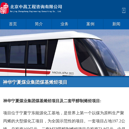
首页
简介
业务
案例
新闻
神华宁夏煤业集团煤基烯烃项目
及......
神华宁夏煤业集团煤基烯烃项目及二套甲醇制烯烃项目:
项目位于宁夏宁东能源化工基地，是世界上第一个以煤为原料生产聚
丙烯的大型煤化工项目，为全国示范性的项目。一套项目占地197.2公