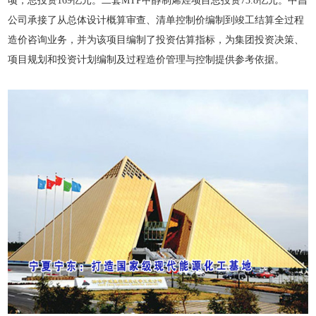
顷，总投资169亿元。二套MTP甲醇制烯烃项目总投资73.8亿元。中昌
公司承接了从总体设计概算审查、清单控制价编制到竣工结算全过程
造价咨询业务，并为该项目编制了投资估算指标，为集团投资决策、
项目规划和投资计划编制及过程造价管理与控制提供参考依据。