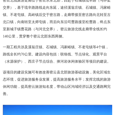
密云北线旅游走廊位于密云水库北部，西起于石城镇琉辛路（与怀柔
交界），基于琉辛路路线走向东延，途径溪翁庄镇、石城镇、冯家峪
镇、不老屯镇、高岭镇后交于密古路，走廊带接至密古路向北转至古
北口镇，向南转至太师屯镇，而后向东沿司曹路接至松曹路，终点东
至新城子镇曹花路（与河北交界）。密云旅游北线走廊带全线长约
140公里，贯穿整个密云北部东西两侧。
一期工程共涉及溪翁庄镇、石城镇、冯家峪镇、不老屯镇等4个镇，
路线全长约70公里。建设内容包括：联络线、节点绿化、观景平台
（水源保护）、西庄子节点综合、捧河岩休闲体验区等项目的建设。
该项目的建设实施可有效改善密云县北部旅游基础设施，美化区域生
态环境，促进旅游服务业发展，提高旅游服务水平；发挥北线的旅游
休闲功能，提高密云旅游知名度，带动山区沟域经济以及交通路网完
善。